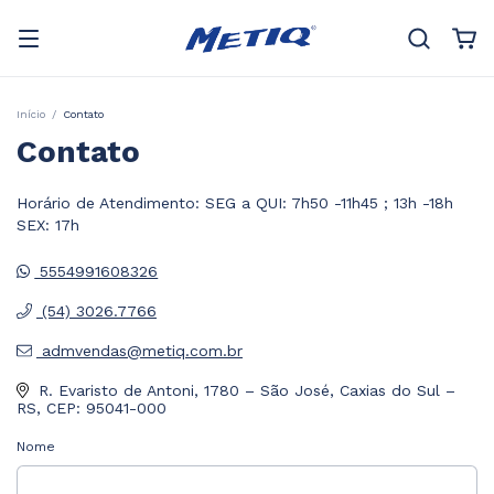
Início
/
Contato
Contato
Horário de Atendimento: SEG a QUI: 7h50 -11h45 ; 13h -18h
SEX: 17h
5554991608326
(54) 3026.7766
admvendas@metiq.com.br
R. Evaristo de Antoni, 1780 – São José, Caxias do Sul –
RS, CEP: 95041-000
Nome