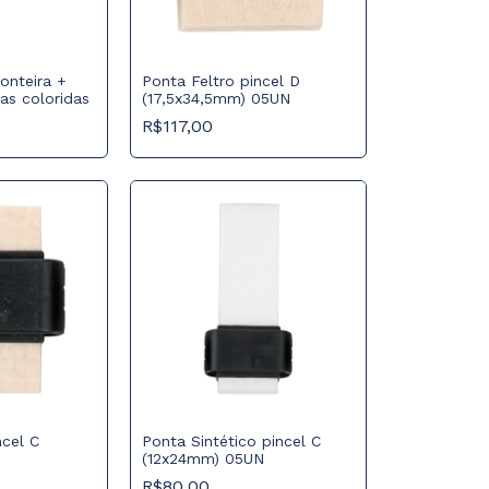
onteira +
Ponta Feltro pincel D
as coloridas
(17,5x34,5mm) 05UN
R$117,00
ncel C
Ponta Sintético pincel C
(12x24mm) 05UN
R$80,00