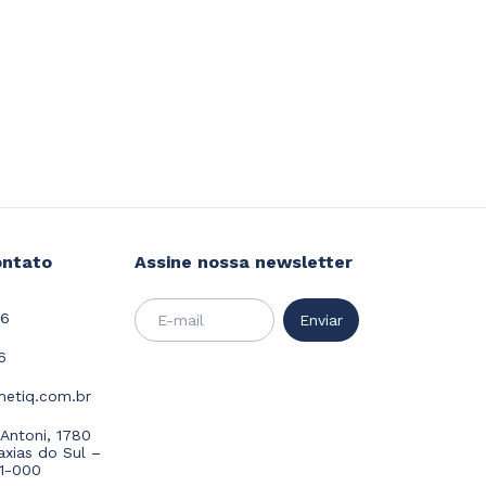
ontato
Assine nossa newsletter
26
6
etiq.com.br
 Antoni, 1780
axias do Sul –
41-000