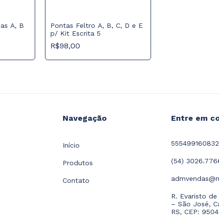
das A, B
Pontas Feltro A, B, C, D e E
p/ Kit Escrita 5
R$98,00
Navegação
Entre em c
55549916083
Início
(54) 3026.776
Produtos
admvendas@m
Contato
R. Evaristo de
– São José, C
RS, CEP: 950