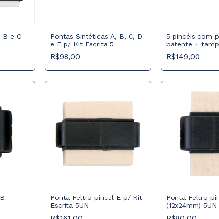
, B e C
Pontas Sintéticas A, B, C, D
5 pincéis com p
e E p/ Kit Escrita 5
batente + tamp
R$98,00
R$149,00
 B
Ponta Feltro pincel E p/ Kit
Ponta Feltro pi
Escrita 5UN
(12x24mm) 5UN
R$161,00
R$80,00