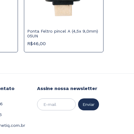
Ponta Feltro pincel A (4,5x 9,0mm)
05UN
Ponta Felt
R$46,00
(17,5x34,
R$117,00
ontato
Assine nossa newsletter
26
6
etiq.com.br