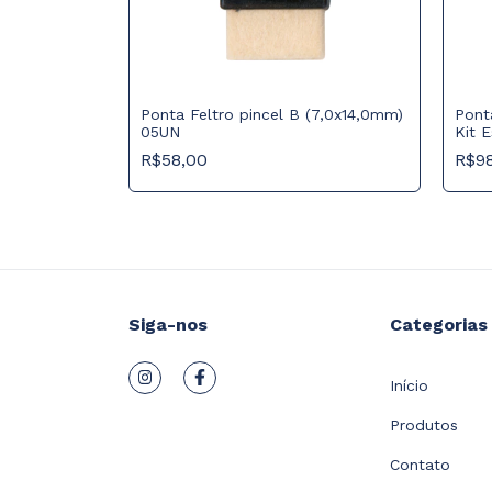
 C (12x24mm)
Ponta Feltro pincel B (7,0x14,0mm)
Ponta
05UN
Kit E
R$58,00
R$9
Siga-nos
Categorias
Início
Produtos
Contato