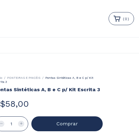
(
0
)
io
/
PONTEIRAS E PINCÉIS
/
Pontas Sintéticas A, B e C p/ Kit
ita 3
ntas Sintéticas A, B e C p/ Kit Escrita 3
$58,00