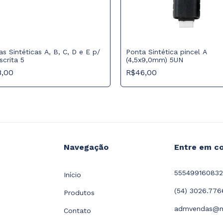
s Sintéticas A, B, C, D e E p/
Ponta Sintética pincel A
scrita 5
(4,5x9,0mm) 5UN
8,00
R$46,00
Navegação
Entre em c
55549916083
Início
(54) 3026.776
Produtos
admvendas@m
Contato