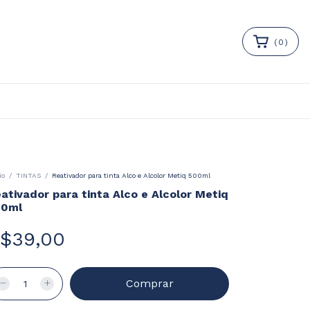
(
0
)
io
/
TINTAS
/
Reativador para tinta Alco e Alcolor Metiq 500ml
ativador para tinta Alco e Alcolor Metiq
00ml
$39,00