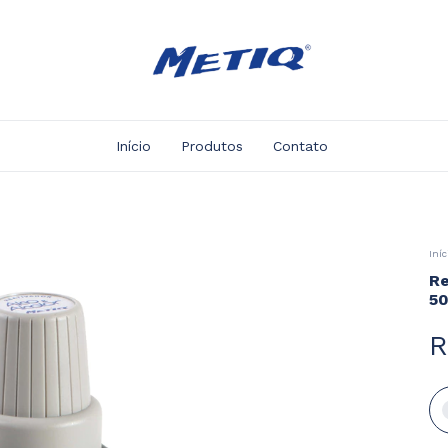
Início
Produtos
Contato
Iníc
Re
5
R