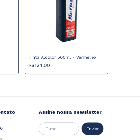
Tinta Alcolor 500ml - Vermelho
R$124,00
Tinta Alc
R$148,00
ontato
Assine nossa newsletter
26
6