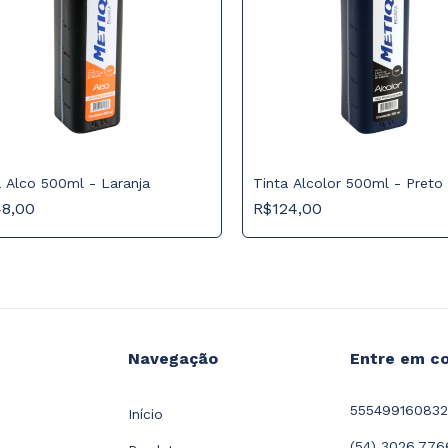
a Alco 500ml - Laranja
Tinta Alcolor 500ml - Preto
48,00
R$124,00
Navegação
Entre em c
55549916083
Início
(54) 3026.776