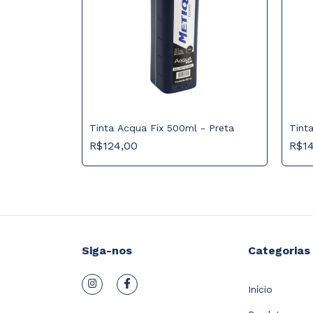
to
Tinta Acqua Fix 500ml - Preta
Tint
R$124,00
R$1
Siga-nos
Categorias
Início